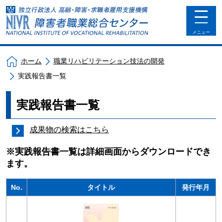
toggle
navigat
メニュー
ホーム
職業リハビリテーション技法の開発
実践報告書一覧
実践報告書一覧
成果物の検索はこちら
※実践報告書一覧は詳細画面からダウンロードでき
ます。
No.
タイトル
発行年月