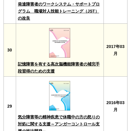
発達障害者のワークシステム・サポートプロ
グラム 職場対人技能トレーニング（JST）
の改良
2017年03
30
月
記憶障害を有する高次脳機能障害者の補完手
段習得のための支援
2016年03
29
月
気分障害等の精神疾患で休職中の方の怒りの
対処に関する支援～アンガーコントロール支
援の技法開発～