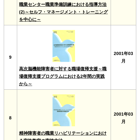
職業センター職業準備訓練における指導方法
(2)～セルフ・マネージメント・トレーニング
を中心に～
2001年03
9
月
高次脳機能障害者に対する職場復帰支援～職
場復帰支援プログラムにおける2年間の実践
から～
2001年03
8
月
精神障害者の職業リハビリテーションにおけ