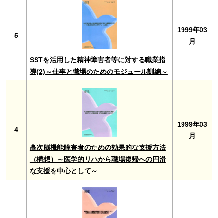
1999年03
5
月
SSTを活用した精神障害者等に対する職業指
導(2)～仕事と職場のためのモジュール訓練～
1999年03
4
月
高次脳機能障害者のための効果的な支援方法
（構想）～医学的リハから職場復帰への円滑
な支援を中心として～