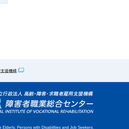
用支援機構
 Elderly, Persons with Disabilities and Job Seekers.