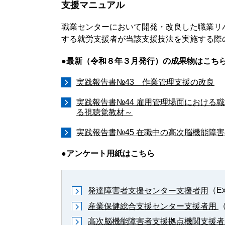
支援マニュアル
職業センターにおいて開発・改良した職業リハ
する就労支援者が当該支援技法を実施する際
●最新（令和８年３月発行）の成果物はこち
実践報告書№43 作業管理支援の改良
実践報告書№44 雇用管理場面における
る視聴覚教材～
実践報告書№45 在職中の高次脳機能障
●アンケート用紙はこちら
（Ex
発達障害者支援センター支援者用
（
産業保健総合支援センター支援者用
高次脳機能障害者支援拠点機関支援者