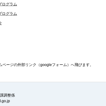
゚ログラム
゚ログラム
介
ページの外部リンク（googleフォーム）へ飛びます。
課調整係
go.jp