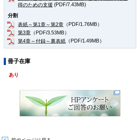
(PDF/7.43MB)
得のための支援
分割
（PDF/1.76MB）
表紙～第1章～第2章
（PDF/3.53MB）
第3章
（PDF/1.49MB）
第4章～付録～裏表紙
冊子在庫
あり