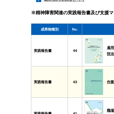
※精神障害関連の実践報告書及び支援マ
成果物種別
No.
雇用
実践報告書
44
技
作
実践報告書
43
職場
実践報告書
41