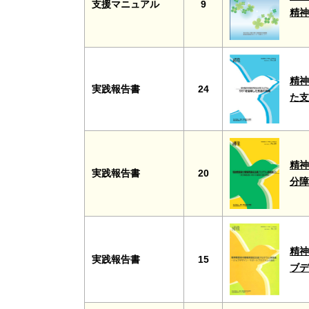
支援マニュアル
9
精
精神
実践報告書
24
た
精神
実践報告書
20
分
精神
実践報告書
15
ブ