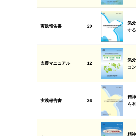
気分
実践報告書
29
す
気分
支援マニュアル
12
コ
精神
実践報告書
26
を
精神