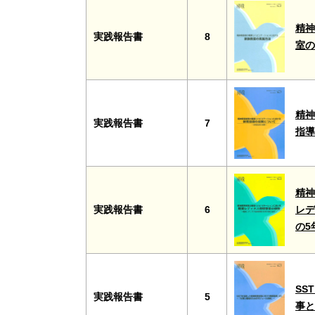
精神
実践報告書
8
室
精神
実践報告書
7
指
精神
実践報告書
6
レデ
の
SS
実践報告書
5
事