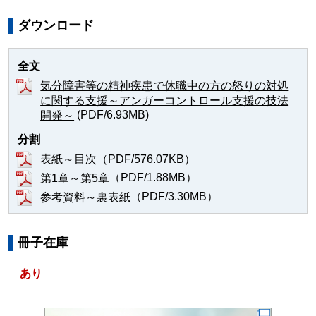
ダウンロード
全文
気分障害等の精神疾患で休職中の方の怒りの対処
に関する支援～アンガーコントロール支援の技法
(PDF/6.93MB)
開発～
分割
（PDF/576.07KB）
表紙～目次
（PDF/1.88MB）
第1章～第5章
（PDF/3.30MB）
参考資料～裏表紙
冊子在庫
あり