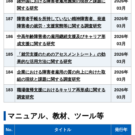
188
諸外国における障害者雇用施策の現状と課題に
2026年
関する研究
03月
187
障害者手帳を所持していない精神障害者、発達
2026年
障害者の就労・支援実態等に関する調査研究
03月
186
中高年齢障害者の雇用継続支援及びキャリア形
2026年
成支援に関する研究
03月
185
「就労支援のためのアセスメントシート」の効
2026年
果的な活用方法に関する研究
03月
184
企業における障害者雇用の質の向上に向けた取
2026年
組の現状と課題に関する調査研究
03月
183
職場復帰支援におけるキャリア再形成に関する
2026年
調査研究
03月
マニュアル、教材、ツール等
No.
タイトル
発行年