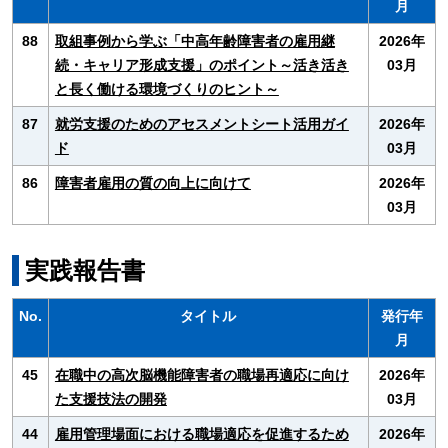
月
88
取組事例から学ぶ「中高年齢障害者の雇用継
2026年
続・キャリア形成支援」のポイント～活き活き
03月
と長く働ける環境づくりのヒント～
87
就労支援のためのアセスメントシート活用ガイ
2026年
ド
03月
86
障害者雇用の質の向上に向けて
2026年
03月
実践報告書
No.
タイトル
発行年
月
45
在職中の高次脳機能障害者の職場再適応に向け
2026年
た支援技法の開発
03月
44
雇用管理場面における職場適応を促進するため
2026年