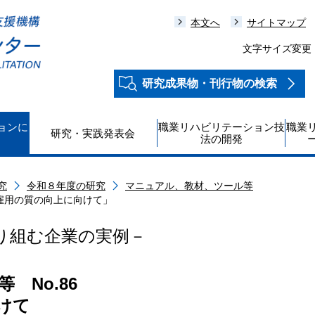
本文へ
サイトマップ
文字サイズ変更
研究成果物・刊行物の検索
ョンに
職業リハビリテーション技
職業
研究・実践発表会
法の開発
究
令和８年度の研究
マニュアル、教材、ツール等
者雇用の質の向上に向けて」
り組む企業の実例－
 No.86
けて