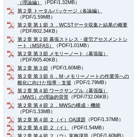
（PDF/1.32MB）
（理論編）
第２章 トータルパッケージ（各論編）
（PDF/1.59MB）
第２章 第１節 ３．WCSTデータ収集と結果の概要
（PDF/802.34KB）
第２章 第２節 幕張ストレス・疲労アセスメントシ
（PDF/1.01MB）
ート（MSFAS）
第２章 第３節 メモリーノート（幕張版）
（PDF/905.40KB）
（PDF/1.60MB）
第２章 第３節
第２章 第３節 ６．M･メモリーノートの作業等への
（PDF/1.79MB）
般化に向けた指導・支援
第２章 第４節 ワークサンプル（幕張版）
（PDF/732.06KB）
（MWS）の理論的背景
第２章 第４節 ２．MWSの構成・機能
（PDF/1.33MB）
（PDF/1.37MB）
第２章 第４節 ２（イ）QA課題
（PDF/1.54MB）
第２章 第４節 ２（イ）
（PDF/1.60MB）
第２章 第４節 ２（ウ）実務課題