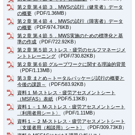
第２章 第４節 ３．MWSの試行（健常者）データ
（PDF/1.36MB）
の概要
第２章 第４節 ４．MWSの試行（障害者）データ
（PDF/974.76KB）
の概要
第２章 第４節 ５．MWS実施のための標準化と基
（PDF/722.92KB）
準の作成
第２章 第５節 ストレス・疲労のセルフマネージメ
（PDF/730.82KB）
ントトレーニング
第２章 第６節 グループワークに関する理論的背景
（PDF/1.13MB）
第３章 まとめ～トータルパッケージ試行の概要と
（PDF/583.92KB）
今後の課題～
資料１ M-ストレス・疲労アセスメントシート
（PDF/5.13KB）
（MSFAS）表紙
資料１－１ M-ストレス・疲労アセスメントシート
（PDF/1.11MB）
〈利用者用シート〉
資料１－２ M-ストレス・疲労アセスメントシート
（PDF/309.73KB）
〈支援者用（相談用）シート〉