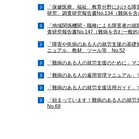
「保健医療、福祉、教育分野における障
研究」調査研究報告書No.134（難病を
「地域関係機関・職種による障害者の就
査研究報告書No.147（難病を含む一般
「障害や疾病のある人の就労支援の基礎
ニュアル、教材、ツール等 No.52
「難病のある人の就労支援のために」マニ
「難病のある人の雇用管理マニュアル」マ
「難病のある人の就労支援活用ガイド」マ
「始まっています！難病のある人の就労
No.69