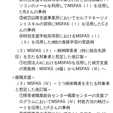
ソコンのメールを利用してMSFAS（Ⅰ）を活用し
たBさんの事例
③就労以降支援事業所においてセルフマネージメ
ントスキルの習得にMSFAS（Ⅰ）を活用したCさ
んの事例
④特別支援学校高等部におけるMSFAS（Ⅰ）
（Ⅱ）を活用したd校の進路学習の実践例
（２）MSFAS（Ⅱ）～精神障害者（特に統合失調
症）を主たる対象者と想定した改訂版～
①社団法人eにおけるMSFASを活用した就労支援
の実践例：MSFAS（e版）からMSFAS（Ⅲ）へ
＜復職支援＞
（３）MSFAS（Ⅳ）～うつ病休職者を主たる対象者
と想定した改訂版～
①障害者職業総合センター職業センターの支援プ
ログラムにおいてMSFAS（Ⅳ）対処方法の検討シ
ートを活用したFさんの事例