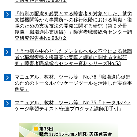
査研究報告書No.93の１
「特別の配慮を必要とする障害者を対象とした、就労
支援機関等から事業所への移行段階における就職・復
職のための支援技法の開発に関する研究（第２分冊
復職・職場適応支援編）」障害者職業総合センター調
査研究報告書No.93の２
「うつ病を中心としたメンタルヘルス不全による休職
者の職場復帰支援事業の実際と課題に関する文献研
究」障害者職業総合センター資料シリーズNo.53
マニュアル、教材、ツール等 No.76「職場適応促進
のためのトータルパッケージツールを活用した実践事
例集」
マニュアル、教材、ツール等 No.75「トータルパッ
ケージ学習テキスト/伝達プログラム講師用手引」