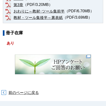
（PDF/3.20MB）
第3章
（PDF/6.70MB）
おわりに～教材･ツール集前半
（PDF/3.69MB）
教材・ツール集後半～裏表紙
冊子在庫
あり
前のページに戻る