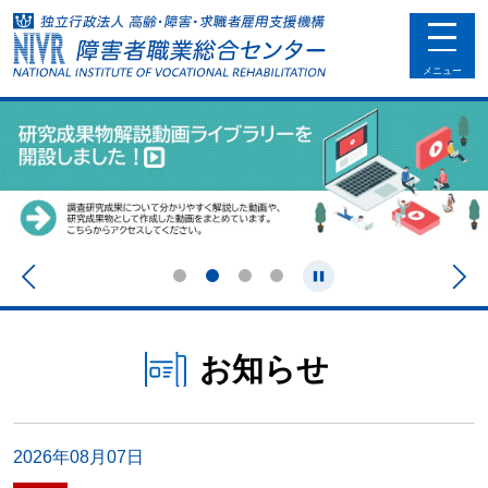
toggle
navigat
メニュー
1
2
3
4
Stop
Prev
Next
お知らせ
2026年08月07日