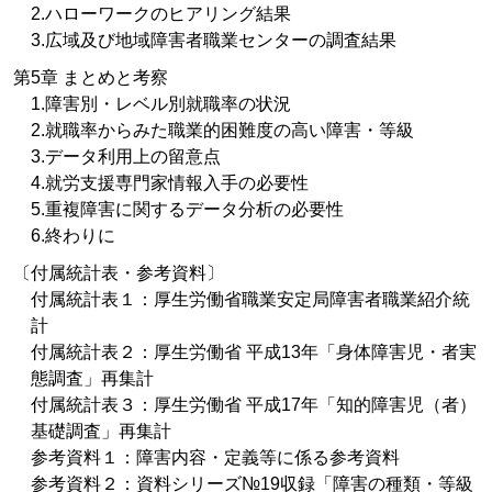
2.ハローワークのヒアリング結果
3.広域及び地域障害者職業センターの調査結果
第5章 まとめと考察
1.障害別・レベル別就職率の状況
2.就職率からみた職業的困難度の高い障害・等級
3.データ利用上の留意点
4.就労支援専門家情報入手の必要性
5.重複障害に関するデータ分析の必要性
6.終わりに
〔付属統計表・参考資料〕
付属統計表１：厚生労働省職業安定局障害者職業紹介統
計
付属統計表２：厚生労働省 平成13年「身体障害児・者実
態調査」再集計
付属統計表３：厚生労働省 平成17年「知的障害児（者）
基礎調査」再集計
参考資料１：障害内容・定義等に係る参考資料
参考資料２：資料シリーズ№19収録「障害の種類・等級