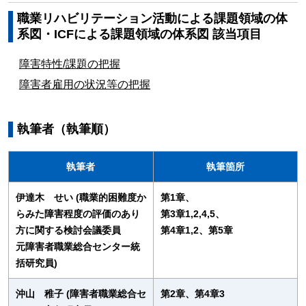
職業リハビリテーション活動による課題領域の体
系図・ICFによる課題領域の体系図 該当項目
障害特性/課題の把握
障害者雇用の状況等の把握
執筆者（執筆順）
執筆者
執筆箇所
伊達木 せい (職業的困難度か
第1章、
らみた障害程度の評価のあり
第3章1,2,4,5、
方に関する検討会議委員
第4章1,2、第5章
元障害者職業総合センター統
括研究員)
沖山 稚子 (障害者職業総合セ
第2章、第4章3