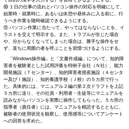
⑩ １日の仕事の流れとパソコン操作の対応を明確にして、
始業時・就業時に、あるいは休憩や昼休みに入る前に、行
うべき作業を随時確認できるようにする。
⑪ パソコン作業に当たって、やってはならないことを、イ
ラストを交えて明示する。また、トラブルが生じた場合
や、分からなくなってしまった場合は、勝手な操作をせ
ず、直ちに周囲の者を呼ぶことを習慣づけるようにする。
「Windows操作編」と「文書作成編」について、知的障
害者を被験者とした試用評価を特例子会社（Ｎ社）、能力
開発施設（Ｔセンター）、知的障害者授産施設（Ａセンタ
ー及びＩ施設）、知的養護学校（Ｊ校）の５カ所で行っ
た。具体的には、マニュアル２編の第２次ドラフトを上記
５カ所に送り、その社員・利用者・生徒等にマニュアルを
読みながらパソコンを実際に操作してもらった。５カ所の
指導者（責任者）には、マニュアルを精読するとともに、
被験者の使用状況を観察し、使用感等についてアンケート
への回答を求めた。