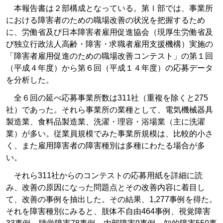
本報告書は２部構成となっている。第Ⅰ部では、事業所
における障害者のための職場改善の状況を把握するため
に、労働省及び日本障害者雇用促進協会（現厚生労働省及
び独立行政法人高齢・障害・求職者雇用支援機構）実施の
「障害者雇用促進のための職場改善コンテスト」の第１回
（平成４年度）から第６回（平成１４年度）の応募データ
を分析した。
全６回の延べ応募事業所数は311社（重複を除くと275
社）であった。それら事業所の業種として、電気機械器具
製造業、食料品製造業、洗濯・理容・浴場業（主に洗濯
業）が多い。従業員規模でみた事業所規模は、比較的小さ
く、また雇用障害者の障害種別は多種にわたる場合が多
い。
それら311社からのコンテストの応募用紙を詳細に読
み、改善の原因になった問題点とその改善内容に着目し
て、改善の事例を抽出した。その結果、1,277事例を得た。
それを障害種別にみると、肢体不自由464事例、視覚障害