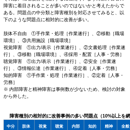
障害に着目されることが多いのではないかと考えたからで
ある。問題点の中分類と障害種別を対応させてみると、以
下のような問題点に相対的に改善が多い。
肢体不自由 ①手作業・処理［作業遂行］、②移動［職場
環境］、③共用施設［職場環境］
視覚障害 ①出力/表示［作業遂行］、②文書処理［作業遂
行］、③移動［職場環境］、④採用・配置［人事・労務］
聴覚障害 ①出力/表示［作業遂行］、②安全［作業遂
行］、③情報伝達［作業遂行］、④定着［人事・労務］
知的障害 ①手作業・処理［作業遂行］、②定着［人事・
労務］
※ 内部障害と精神障害は事例数が少ないため、検討の対象
から外した。
障害種別の相対的に改善事例の多い問題点（10%以上を
中分
肢体
視覚
聴覚
内部
知的
精神
全般