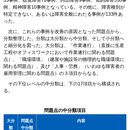
33事例、聴覚障害78事例、内部障害9事例、知的障害550事
例、精神障害10事例となっている。その他に、障害種別が
特定できない、あるいは障害全般にわたる事例が133件あ
った。
次に、これらの事例を改善の原因となった問題点から、
分類整理した。分類は大分類から中分類、そして小分類へ
と細分化を図った。大分類は、「作業遂行」（直接に生産
工程やオフィスワークにおいて作業遂行に関わる問題
点）、「職場環境」（建屋や施設等の物理的な職場環境に
関わる問題点）、及び「人事・労務」（いわゆる障害者の
雇用管理に関わる問題点）の３項目からなる。
その下位レベルの中分類は、下の17項目から構成され
る。
問題点の中分類項目
大分
問題点
内容
類
中分類