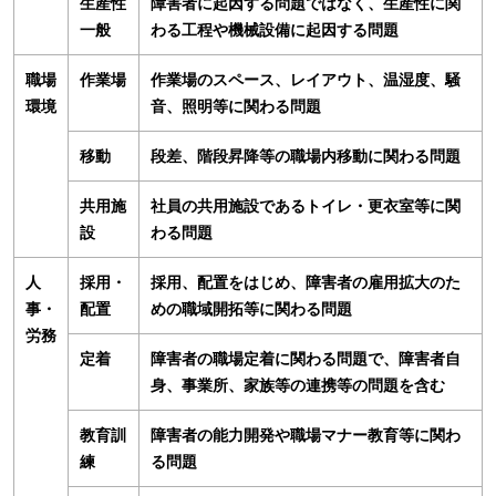
生産性
障害者に起因する問題ではなく、生産性に関
一般
わる工程や機械設備に起因する問題
職場
作業場
作業場のスペース、レイアウト、温湿度、騒
環境
音、照明等に関わる問題
移動
段差、階段昇降等の職場内移動に関わる問題
共用施
社員の共用施設であるトイレ・更衣室等に関
設
わる問題
人
採用・
採用、配置をはじめ、障害者の雇用拡大のた
事・
配置
めの職域開拓等に関わる問題
労務
定着
障害者の職場定着に関わる問題で、障害者自
身、事業所、家族等の連携等の問題を含む
教育訓
障害者の能力開発や職場マナー教育等に関わ
練
る問題