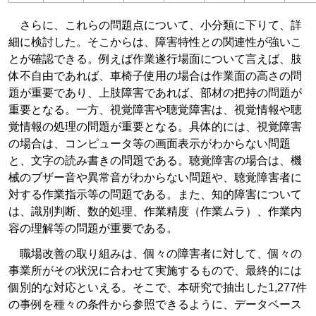
さらに、これらの問題点について、小分類に下りて、詳
細に検討した。そこからは、障害特性との関連性が強いこ
とが確認できる。例えば作業遂行場面について言えば、肢
体不自由であれば、車椅子使用の場合は作業面の高さの問
題が重要であり、上肢障害であれば、部材の把持の問題が
重要となる。一方、視覚障害や聴覚障害は、視覚情報や聴
覚情報の処理の問題が重要となる。具体的には、視覚障害
の場合は、コンピュータ等の画面表示がわからない問題
と、文字の読み書きの問題である。聴覚障害の場合は、機
械のブザー音や異常音がわからない問題や、聴覚障害者に
対する作業指示等の問題である。また、知的障害について
は、識別判断、数的処理、作業精度（作業ムラ）、作業内
容の理解等の問題が重要である。
職場改善の取り組みは、個々の障害者に対して、個々の
事業所がその状況に合わせて実施するもので、最終的には
個別的な対応といえる。そこで、本研究で抽出した1,277件
の事例を種々の条件から参照できるように、データベース