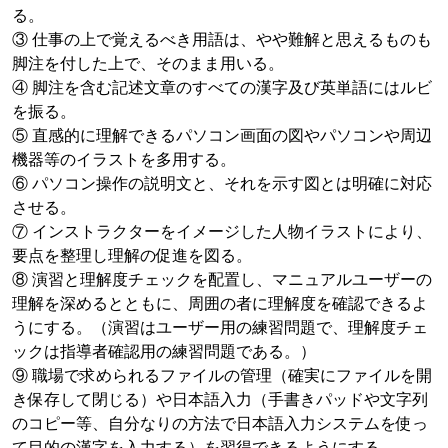
る。
③ 仕事の上で覚えるべき用語は、やや難解と思えるものも
脚注を付した上で、そのまま用いる。
④ 脚注を含む記述文章のすべての漢字及び英単語にはルビ
を振る。
⑤ 直感的に理解できるパソコン画面の図やパソコンや周辺
機器等のイラストを多用する。
⑥ パソコン操作の説明文と、それを示す図とは明確に対応
させる。
⑦ インストラクターをイメージした人物イラストにより、
要点を整理し理解の促進を図る。
⑧ 演習と理解度チェックを配置し、マニュアルユーザーの
理解を深めるとともに、周囲の者に理解度を確認できるよ
うにする。（演習はユーザー用の練習問題で、理解度チェ
ックは指導者確認用の練習問題である。）
⑨ 職場で求められるファイルの管理（確実にファイルを開
き保存して閉じる）や日本語入力（手書きパッドや文字列
のコピー等、自分なりの方法で日本語入力システムを使っ
て目的の漢字を入力する）を習得できるようにする。