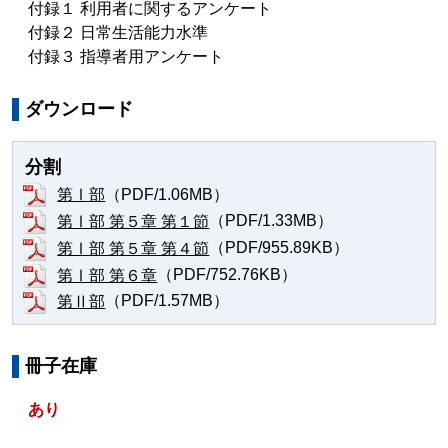
付録１ 利用者に関するアンケート
付録２ 日常生活能力水準
付録３ 指導者用アンケート
ダウンロード
分割
（PDF/1.06MB）
第Ⅰ部
（PDF/1.33MB）
第Ⅰ部 第５章 第１節
（PDF/955.89KB）
第Ⅰ部 第５章 第４節
（PDF/752.76KB）
第Ⅰ部 第６章
（PDF/1.57MB）
第Ⅱ部
冊子在庫
あり