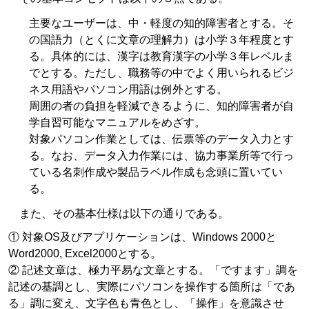
主要なユーザーは、中・軽度の知的障害者とする。そ
の国語力（とくに文章の理解力）は小学３年程度とす
る。具体的には、漢字は教育漢字の小学３年レベルま
でとする。ただし、職務等の中でよく用いられるビジ
ネス用語やパソコン用語は例外とする。
周囲の者の負担を軽減できるように、知的障害者が自
学自習可能なマニュアルをめざす。
対象パソコン作業としては、伝票等のデータ入力とす
る。なお、データ入力作業には、協力事業所等で行っ
ている名刺作成や製品ラベル作成も念頭に置いてい
る。
また、その基本仕様は以下の通りである。
① 対象OS及びアプリケーションは、Windows 2000と
Word2000, Excel2000とする。
② 記述文章は、極力平易な文章とする。「ですます」調を
記述の基調とし、実際にパソコンを操作する箇所は「であ
る」調に変え、文字色も青色とし、「操作」を意識させ