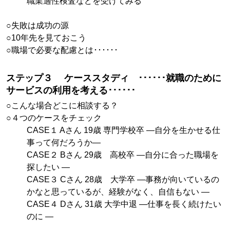
職業適性検査などを受けてみる
○失敗は成功の源
○10年先を見ておこう
○職場で必要な配慮とは･･････
ステップ３ ケーススタディ ･･････就職のために
サービスの利用を考える･･････
○こんな場合どこに相談する？
○４つのケースをチェック
CASE１ Aさん 19歳 専門学校卒 —自分を生かせる仕
事って何だろうか—
CASE２ Bさん 29歳 高校卒 —自分に合った職場を
探したい —
CASE３ Cさん 28歳 大学卒 —事務が向いているの
かなと思っているが、経験がなく、自信もない —
CASE４ Dさん 31歳 大学中退 —仕事を長く続けたい
のに —