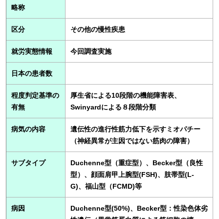
略称
区分
その他の慢性疾患
就労実態情報
今回調査実施
日本の患者数
程度判定基準の
厚生省による10段階の機能障害表、
有無
Swinyardによる８段階分類
病気の内容
遺伝性の進行性筋力低下を示すミオパチー
（神経異常が主因ではない筋肉の障害）
サブタイプ
Duchenne型（重症型）、Becker型（良性
型）、顔面肩甲上腕型(FSH)、肢帯型(L-
G)、福山型（FCMD)等
病因
Duchenne型(50%)、Becker型：性染色体劣