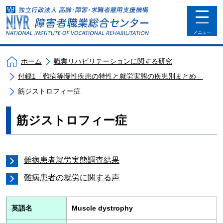
toggle
navigat
メニュー
ホーム
職業リハビリテーションに関する研究
付録1「難病等慢性疾患の特性と就労実態の疾患別まとめ」
筋ジストロフィー症
筋ジストロフィー症
難病患者就労実態調査結果
難病患者の就労に関する声
英語名
Muscle dystrophy