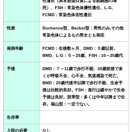
性遺伝（異常筋蛋白質による筋細胞の壊
死）、FSH：常染色体優性遺伝、L-G、
FCMD：常染色体劣性遺伝
性差
Duchenne型、Becker型：男性のみ,その他
常染色体によるもの男女とも発症
発病年齢
FCMD：生後数ヶ月、DMD：５歳以前、
BMD、L-G：５～25歳、FSH：10～20歳代
予後
DMD：７～11歳で歩行不能、20歳前後で多
くが呼吸不全、心不全、気道感染で死亡。
BMD：20歳代後半以降で歩行不能、生命予
後は比較的良好。FSH：進行は緩やかで生命
予後は良好。肢帯型：多くは中年以降まで生
存。福山型：一定でない。
生存率
入院の必要
なし