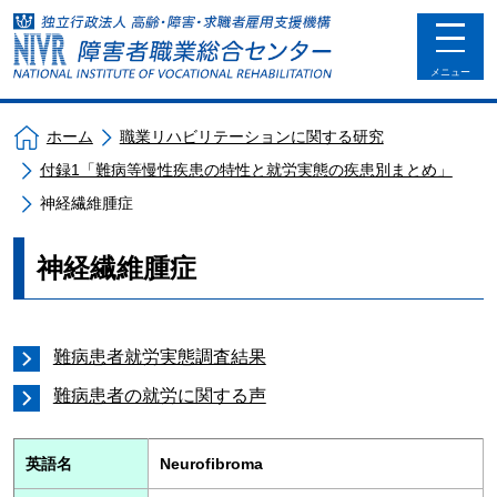
toggle
navigat
メニュー
ホーム
職業リハビリテーションに関する研究
付録1「難病等慢性疾患の特性と就労実態の疾患別まとめ」
神経繊維腫症
神経繊維腫症
難病患者就労実態調査結果
難病患者の就労に関する声
英語名
Neurofibroma