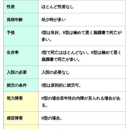
性差
ほとんど性差なし
発病年齢
幼少時が多い
予後
I型は良好。II型は極めて悪く脳腫瘍で死亡が
多い。
生存率
I型で死亡はほとんどない。II型は極めて悪く
脳腫瘍で死亡が多い。
入院の必要
入院の必要なし
就労の条件
I型は原則的に就労可。
視力障害
II型の場合若年性白内障が見られる場合があ
る。
感音障害
II型の場合。