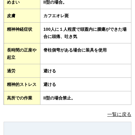
めまい
II型の場合。
皮膚
カフエオレ斑
精神神経症状
100人に１人程度で頭蓋内に腫瘍ができた場
合に頭痛、吐き気
長時間の正座や
脊柱側弯がある場合に装具を使用
起立
過労
避ける
精神的ストレス
避ける
高所での作業
II型の場合禁止。
一覧に戻る