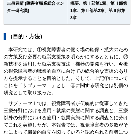
吉泉豊晴 (障害者職業総合セン
概要、第Ⅰ部第1章、第Ⅱ部第
ター研究員)
1章、第Ⅱ部第2章、第Ⅱ部第
3章
（目的・方法）
本研究では、①視覚障害者の働く場の確保・拡大のため
の方策及び必要な就労支援策を明らかにするとともに、②
新技術を活用した就労支援技法・機器の開発を行い、今後
の視覚障害者の職業的自立に向けての総合的な支援のあり
方を提示することを目的とした。そして、上記①について
これを「サブテーマⅠ」とし、②に関する研究とは別個の
研究として取り扱った。
サブテーマⅠでは、視覚障害者が伝統的に従事してきた
三療分野における雇用・就業の実態に関する調査と、三療
以外の分野における雇用・就業実態に関する調査とに分け
てこれを実施したが、本報告では、視覚障害者の多数がそ
れによって職業的自立を図っていると認められる前者につ