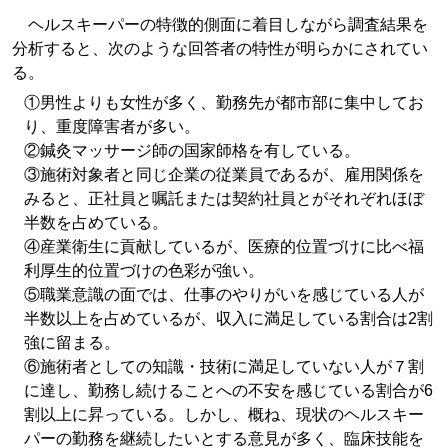
ヘルスキーパーの特徴的側面に着目しながら調査結果を
分析すると、次のような回答者の特性が明らかにされてい
る。
①男性よりも女性が多く、勤務先が都市部に集中してお
り、重度障害者が多い。
②鍼灸マッサージ師の国家師格を有している。
③施術対象者と同じ企業の従業員であるが、雇用関係を
みると、正社員と嘱託または契約社員とがそれぞれほぼ
半数を占めている。
④産業衛生に貢献しているが、医療的位置づけに比べ福
利厚生的位置づけの色彩が強い。
⑤職業意識の面では、仕事のやりがいを感じている人が
半数以上を占めているが、収入に満足している割合は2割
強に留まる。
⑥施術者としての知識・技術に満足していない人が７割
に達し、勤務し続けることへの不安を感じている割合が6
割以上に昇っている。しかし、概ね、現状のヘルスキー
パーの勤務を継続したいとする意見が多く、臨床技能を