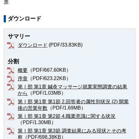
票
ダウンロード
サマリー
(PDF/33.83KB)
ダウンロード
分割
（PDF/667.60KB）
概要
（PDF/623.22KB）
序章
第Ⅰ部 第1章 鍼灸マッサージ就業実態調査の結果
（PDF/1.03MB）
から
第Ⅰ部 第1章 第1節 2.回答者の属性別状況 (2) 開業
（PDF/1.69MB）
後の営業年数
第Ⅰ部 第1章 第2節 4.職業意識に関する状況
（PDF/1.30MB）
第Ⅰ部 第1章 第3節 調査結果にみる現状とその考
（PDF/698.38KB）
察