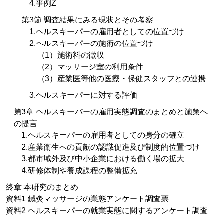
4.事例Z
第3節 調査結果にみる現状とその考察
1.ヘルスキーパーの雇用者としての位置づけ
2.ヘルスキーパーの施術の位置づけ
（1）施術料の徴収
（2）マッサージ室の利用条件
（3）産業医等他の医療・保健スタッフとの連携
3.ヘルスキーパーに対する評価
第3章 ヘルスキーパーの雇用実態調査のまとめと施策へ
の提言
1.ヘルスキーパーの雇用者としての身分の確立
2.産業衛生への貢献の認識促進及び制度的位置づけ
3.都市域外及び中小企業における働く場の拡大
4.研修体制や養成課程の整備拡充
終章 本研究のまとめ
資料1 鍼灸マッサージの業態アンケート調査票
資料2 ヘルスキーパーの就業実態に関するアンケート調査