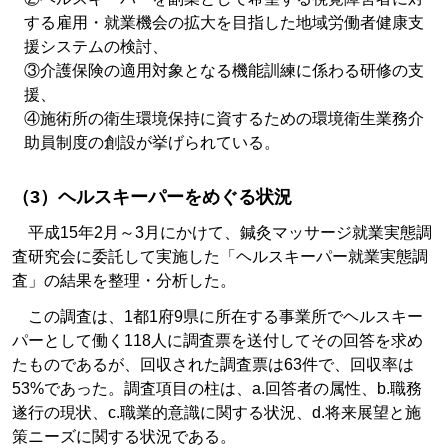
する雇用・就業機会の拡大を目指した地域労働者健康支
援システムの検討、
③介護保険の適用対象となる機能訓練に係わる研修の支
援、
④施術所の衛生環境保持に資するための環境衛生業務介
助員制度の創設が挙げられている。
（3）ヘルスキーパーをめぐる状況
平成15年2月～3月にかけて、鍼灸マッサージ就業実態調
査研究会に委託して実施した「ヘルスキーパー就業実態調
査」の結果を整理・分析した。
この調査は、1都1府9県に所在する事業所でヘルスキー
パーとして働く118人に調査票を送付してその回答を求め
たものであるが、回収された調査票は63件で、回収率は
53%であった。調査項目の柱は、a.回答者の属性、b.職務
遂行の現状、c.職業的意識に関する状況、d.将来展望と施
策ニーズに関する状況である。