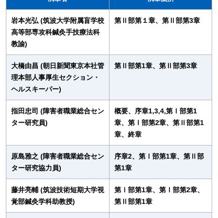
岩本光弘 (筑波大学附属盲学校
第Ⅱ部第１章、第Ⅱ部第3章
高等部専攻科鍼灸手技療法科
教諭)
大橋由昌 (朝日新聞東京本社管
第Ⅱ部第1章、第Ⅱ部第3章
理本部人事厚生セクション・
ヘルスキーパー)
指田忠司 (障害者職業総合セン
概要、序章1,3,4,第Ⅰ部第1
ター研究員)
章、第Ⅰ部第2章、第Ⅱ部第1
章、終章
原島雅之 (障害者職業総合セン
序章2、第Ⅰ部第1章、第Ⅱ部
ター研究協力員)
第1章
藤井亮輔 (筑波技術短期大学視
第Ⅰ部第1章、第Ⅰ部第2章、
覚部鍼灸学科助教授)
第Ⅱ部第1章