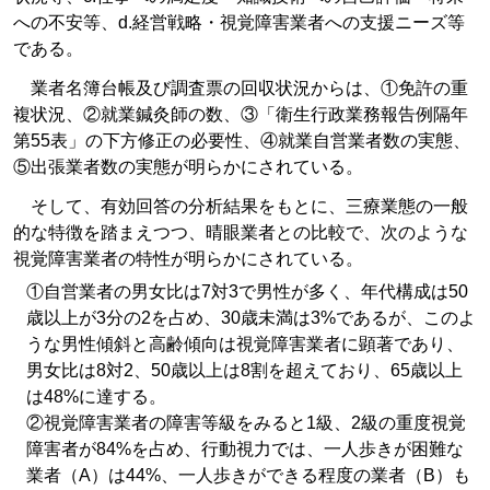
への不安等、d.経営戦略・視覚障害業者への支援ニーズ等
である。
業者名簿台帳及び調査票の回収状況からは、①免許の重
複状況、②就業鍼灸師の数、③「衛生行政業務報告例隔年
第55表」の下方修正の必要性、④就業自営業者数の実態、
⑤出張業者数の実態が明らかにされている。
そして、有効回答の分析結果をもとに、三療業態の一般
的な特徴を踏まえつつ、晴眼業者との比較で、次のような
視覚障害業者の特性が明らかにされている。
①自営業者の男女比は7対3で男性が多く、年代構成は50
歳以上が3分の2を占め、30歳未満は3%であるが、このよ
うな男性傾斜と高齢傾向は視覚障害業者に顕著であり、
男女比は8対2、50歳以上は8割を超えており、65歳以上
は48%に達する。
②視覚障害業者の障害等級をみると1級、2級の重度視覚
障害者が84%を占め、行動視力では、一人歩きが困難な
業者（A）は44%、一人歩きができる程度の業者（B）も