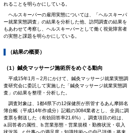
れることを明らかにしている。
ヘルスキーパーの雇用実態については、「ヘルスキーパ
ー就業実態調査」の結果を分析した他、訪問調査の結果を
もあわせて考察し、ヘルスキーパーとして働く視覚障害者
の実態と課題を明らかにしている。
（結果の概要）
（1）鍼灸マッサージ施術所をめぐる動向
平成15年1月～2月にかけて、鍼灸マッサージ就業実態調
査研究会に委託して実施した「鍼灸マッサージ就業実態調
査」の結果を整理・分析した。
調査対象は、1都4県下の12保健所が所管するあん摩師名
簿台帳（平成14年作成分）記載の3084業者とし、全員に調
査票を郵送した（有効回答率21.6%）。調査項目の柱は、
a.回答者の属性、b.営業形態・営業規模・勤務状況・収入
状況等、c.仕事への満足度・知識技術への自己評価・将来