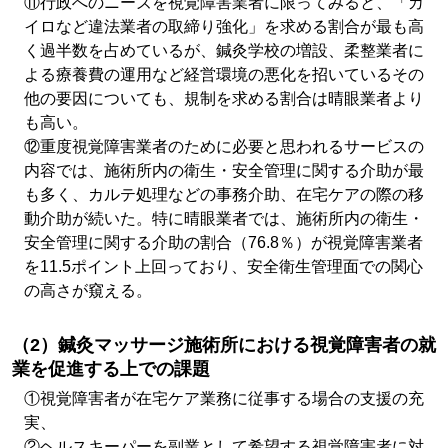
⑪行政へのニーズを視覚障害業者に限ってみると、「カ
イロなど違法業者の取締り強化」を求める割合が最も高
く過半数を占めているが、鍼灸学校の増設、柔整業者に
よる療養費の運用など経営環境の悪化を招いているその
他の要因についても、規制を求める割合は晴眼業者より
も高い。
⑫重度視覚障害業者のために必要と思われるサービスの
内容では、施術所内の衛生・安全管理に関する介助が最
も多く、カルテ処理などの事務介助、在宅ケアの際の移
動介助が続いた。特に晴眼業者では、施術所内の衛生・
安全管理に関する介助の割合（76.8％）が視覚障害業者
を11.5ポイント上回っており、安全衛生管理面での関心
の高さが窺える。
（2）鍼灸マッサージ施術所における視覚障害者の就
業を促進する上での課題
①視覚障害者が在宅ケア業務に従事する場合の支援の充
実、
②ヘルスキーパーを副業として希望する視覚障害者に対