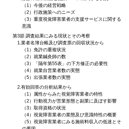
（1）今後の経営戦略
（2）行政施策へのニーズ
（3）重度視覚障害業者の支援サービスに関する
意識
第3節 調査結果にみる現状とその考察
1.業者名簿台帳及び調査票の回収状況から
（1）免許の重複状況
（2）就業鍼灸師の数
（3）「隔年第55表」の下方修正の必要性
（4）就業自営業者数の実態
（5）出張業者数の実態
2.有効回答の分析結果から
（1）属性からみた視覚障害業者の特性
（2）行動視力が営業形態と副業に及ぼす影響
（3）取得資格の状況
（4）視覚障害業者の業態及び意識特性の概要
（5）視覚障害業者にみる施術料収入の低迷とそ
の要因