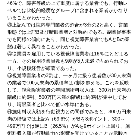
46%で、障害等級の上で重度に属する業者でも、行動レ
ベルでは比較的軽度なグループに含まれる業者がかなり
いることがわかった。
③上記A.では院内専門業者の割合が3分の2と高く、営業
形態では上記B及び晴眼業者と対称的である。副業従事率
でも同様の傾向にあり、同じ視覚障害業者でもAとBの業
態は著しく異なることがわかった。
④従業員を雇用している視覚障害業者は16％にとどまる
一方、その雇用従業員数も9割が5人未満で占められてお
り、小規模経営が顕著であった。
⑤視覚障害業者の3割は、一ヶ月に扱う患者数が30人未満
の業者で100人未満の累積率は7割を超える。これを反映
して、視覚障害業者の年間施術料収入は、300万円未満の
階級に約6割、500万円未満の階級に約8割が集中してお
り、晴眼業者と比べて低い水準にある。
⑥施術料収入額を行動視力との関係でみると、300万円未
満の階級では上記A（69.6%）がBを8ポイント、300～
499万円では逆にB（26.5%）がAを9ポイント上回り、施
術料収入額が行動能力の影響を受けていることが示唆さ