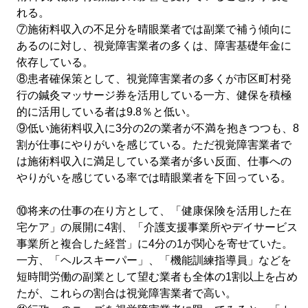
れる。
⑦施術料収入の不足分を晴眼業者では副業で補う傾向に
あるのに対し、視覚障害業者の多くは、障害基礎年金に
依存している。
⑧患者確保策として、視覚障害業者の多くが市区町村発
行の鍼灸マッサージ券を活用している一方、健保を積極
的に活用している者は9.8％と低い。
⑨低い施術料収入に3分の2の業者が不満を抱きつつも、8
割が仕事にやりがいを感じている。ただ視覚障害業者で
は施術料収入に満足している業者が多い反面、仕事への
やりがいを感じている率では晴眼業者を下回っている。
⑩将来の仕事の在り方として、「健康保険を活用した在
宅ケア」の展開に4割、「介護支援事業所やデイサービス
事業所と複合した経営」に4分の1が関心を寄せていた。
一方、「ヘルスキーパー」、「機能訓練指導員」などを
短時間労働の副業として望む業者も全体の1割以上を占め
たが、これらの割合は視覚障害業者で高い。