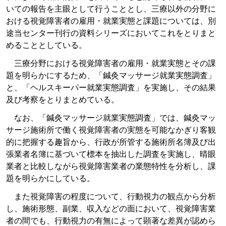
いての報告を主眼として行うこととし、三療以外の分野に
おける視覚障害者の雇用・就業実態と課題については、別
途当センター刊行の資料シリーズにおいてこれをとりまと
めることとしている。
三療分野における視覚障害者の雇用・就業実態とその課
題を明らかにするため、「鍼灸マッサージ就業実態調査」
と、「ヘルスキーパー就業実態調査」を実施し、その結果
及び考察をとりまとめている。
なお、「鍼灸マッサージ就業実態調査」では、鍼灸マッ
サージ施術所で働く視覚障害者の実態を可能なかぎり客観
的に把握する趣旨から、行政が所管する施術所名簿及び出
張業者名簿に基づいて標本を抽出した調査を実施し、晴眼
業者と比較しながら視覚障害業者の業態特性を分析し、課
題を明らかにしている。
また視覚障害の程度について、行動視力の観点から分析
し、施術形態、副業、収入などの面において、視覚障害業
者の間でも、行動視力の有無によって顕著な差異が認めら