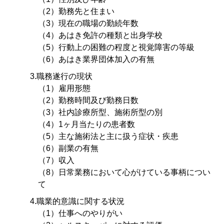
（2）勤務先と住まい
（3）現在の職場の勤続年数
（4）あはき免許の種類と出身学校
（5）行動上の困難の程度と視覚障害の等級
（6）あはき業界団体加入の有無
3.職務遂行の現状
（1）雇用形態
（2）勤務時間及び勤務日数
（3）社内診療所型、施術所型の別
（4）1ヶ月当たりの患者数
（5）主な施術法と主に扱う症状・疾患
（6）副業の有無
（7）収入
（8）日常業務において心がけている事柄につい
て
4.職業的意識に関する状況
（1）仕事へのやりがい