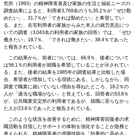
究所（1993）の精神障害者及び家族の生活と福祉ニーズの
調査結果によると、利用者3,769名のうち35.2％が「ぜひ勤
めたい」、31.7％が「できれば勤めたい」と希望してい
る。また、在宅利用者の家族からみた本人の就労意志につ
いての調査（3,043名の利用者の家族の回答）では、「ぜひ
働きたい」18.7％、「できれば働きたい」38.4％であった
と報告されている。
この結果から、前者については、66.9％、後者について
は58.1％の利用者が就職を希望していることが示されてい
る。また、後者の結果を1985年の調査結果と比較した場
合、希望者が増加している現状にある。しかしながら、同
調査で職業に就いていない理由を尋ねたところ、18.2％の
人が「過当な職場がない」と答えている。回答者の53.8％
が、公共職業安定所の利用者であるが、就職に至らなかっ
た人が23.6％であったと報告されている。
このような状況を改善するために、精神障害回復者の求
職活動を目指したサポートの体制を強化することが急務と
考えられる。精神障害者の求職技能を「効果的に高める」