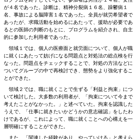
が４名であった。診断は、精神分裂病１６名、躁鬱病１
名、事故による脳障害１名であった。全員が就労希望者で
あったが、求職活動を始めるにあたって、援助が必要であ
るとの医師の判断のもとに、プログラムを紹介され、自主
的に参加した利用者であった。
領域１では、個人の医療面と就労面について、個人が職
に就くにあたって妨げになる問題点と対処法の総点検を行
なった。問題点をチェックすることで、対処の方法などに
ついてグループの中で再検討でき、態勢をより強化するこ
とができた。
領域２では、職に就くことで生ずる「利益と拘束」につ
いて検討した。大多数の利用者が、「拘束について今まで
考えたことがなかった。」と述べていた。拘束を認識した
うえで、「仕事に就きたいかどうかの意志確認」をしたわ
けであるが、これによって、職に就くことへの心構えを一
層明確にすることができた。
また、「関連した経験があり、やっていける」と考えら