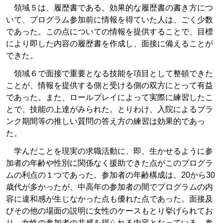
領域５は、履歴書である。効果的な履歴書の書き方につ
いて、プログラム参加前に情報を得ていた人は、ごく少数
であった。この点についての情報を提供することで、目標
により即した内容の履歴書を作成し、面接に備えることが
できた。
領域６で面接で重要となる技能を項目として整頓できた
ことが、情報を提供する側と受ける側の双方にとって有益
であった。また、ロールプレイによって実際に練習したこ
とで、技能の上達がみられた。とりわけ、入院によるブラ
ンク期間等の推しい質問の答え方の練習は効果的であっ
た。
学んだことを現実の求職活動に、即、生かせるように参
加者の年齢や性別に関係なく援助できた点がこのプログラ
ムの利点の１つであった。参加者の年齢構成は、20から30
歳代が多かったが、中高年の参加者の間でプログラムの内
容に違和感が生じなかった点も優れた点であった。面接及
びその他の場面の説明に女性のケースもとり挙げられてお
り、女性の参加者の共感を得られる内容となっている。参