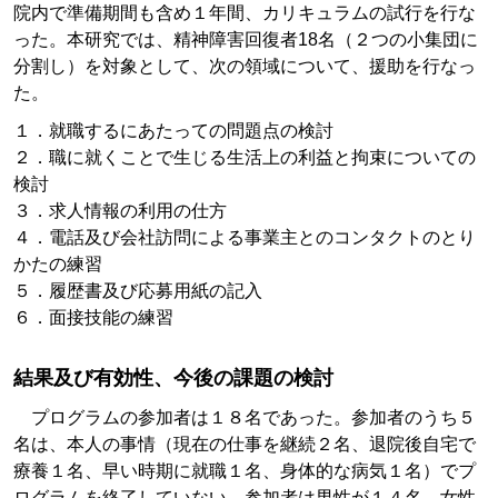
院内で準備期間も含め１年間、カリキュラムの試行を行な
った。本研究では、精神障害回復者18名（２つの小集団に
分割し）を対象として、次の領域について、援助を行なっ
た。
１．就職するにあたっての問題点の検討
２．職に就くことで生じる生活上の利益と拘束についての
検討
３．求人情報の利用の仕方
４．電話及び会社訪問による事業主とのコンタクトのとり
かたの練習
５．履歴書及び応募用紙の記入
６．面接技能の練習
結果及び有効性、今後の課題の検討
プログラムの参加者は１８名であった。参加者のうち５
名は、本人の事情（現在の仕事を継続２名、退院後自宅で
療養１名、早い時期に就職１名、身体的な病気１名）でプ
ログラムを終了していない。参加者は男性が１４名、女性