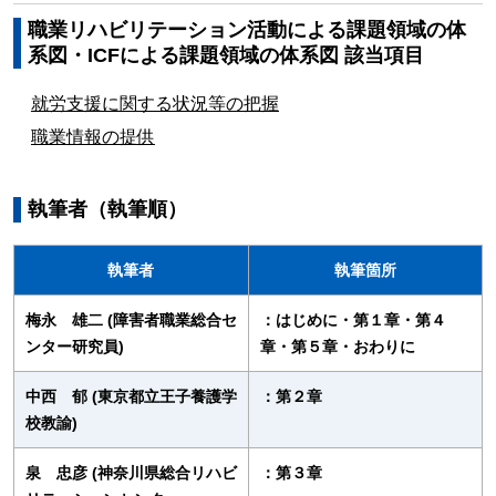
職業リハビリテーション活動による課題領域の体
系図・ICFによる課題領域の体系図 該当項目
就労支援に関する状況等の把握
職業情報の提供
執筆者（執筆順）
執筆者
執筆箇所
梅永 雄二 (障害者職業総合セ
：はじめに・第１章・第４
ンター研究員)
章・第５章・おわりに
中西 郁 (東京都立王子養護学
：第２章
校教諭)
泉 忠彦 (神奈川県総合リハビ
：第３章