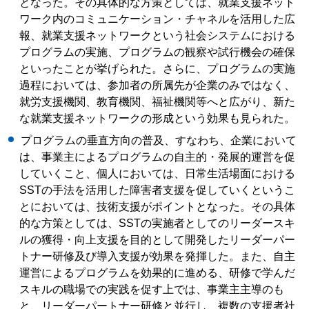
となった。その具体的な方策としては、就業支援ネット
ワーク内のコミュニケーション・チャネルを活用した広
報、就業支援ネットワークという社会システムにおける
プログラムの実施、プログラムの観察や試行機会の確保
といったことが挙げられた。さらに、プログラムの実施
過程においては、参加者の所属先が企業のみではなく、
就労支援機関、教育機関、福祉機関等へと広がり、新た
な就業支援ネットワークの形成という効果も見られた。
プログラムの垂直方向の普及、すなわち、企業において
は、事業主によるプログラムの自主的・発展的運営を促
していくこと、個人においては、日常生活場面における
SSTの手法を活用した障害者支援を促していくというこ
とにおいては、技術支援がポイントとなった。その具体
的な方策としては、SSTの実施者としてのリーダースキ
ルの獲得・向上支援を目的として開発したリーダーパー
トナー研修及び導入支援が効果を発揮した。また、自主
運営によるプログラムを効果的に進める、研修で学んだ
スキルの職場での実践を促す上では、事業主主導のも
と、リーダーパートナー研修と並行し、複数の支援者社