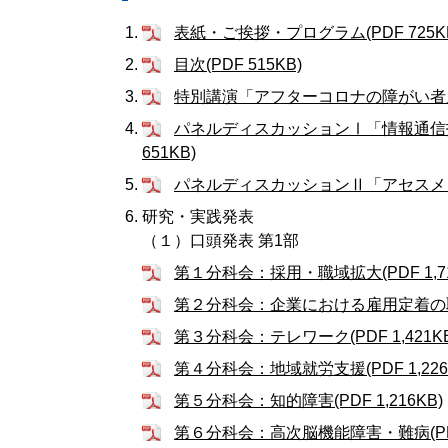
表紙・ご挨拶・プログラム(PDF 725K
目次(PDF 515KB)
特別講演「アフターコロナの障がい者雇用
パネルディスカッションⅠ「情報通信
651KB)
パネルディスカッションⅡ「アセスメン
研究・実践発表
（１）口頭発表 第1部
第１分科会：採用・職域拡大(PDF 1,71
第２分科会：企業における雇用定着の取組Ⅰ(
第３分科会：テレワーク(PDF 1,421KB
第４分科会：地域就労支援(PDF 1,226
第５分科会：知的障害(PDF 1,216KB)
第６分科会：高次脳機能障害・難病(PDF 