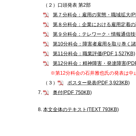
（２）口頭発表 第2部
第７分科会：雇用の実態・職域拡大(PDF 
第８分科会：企業における雇用定着の取組Ⅱ(
第９分科会：テレワーク・情報通信技術の活
第10分科会：障害者雇用を取り巻く諸課題(
第11分科会：職業評価(PDF 1,527KB)
第12分科会：精神障害・発達障害(PDF 1
※第12分科会の石井雅也氏の発表は中
（３）
ポスター発表(PDF 3,923KB)
奥付(PDF 750KB)
本文全体のテキスト(TEXT 793KB)