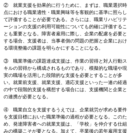
② 就業支援を効果的に行うために、まずは、職業選択時
点における職業適性・職業興味等を客観的に基準に照らし
て評価することが必要である。さらには、職業リハビリテ
ーションの支援の利用可能性についても的確に評価するこ
とも重要となる。障害者雇用に際し、企業の配慮を必要と
する場合、支援者は、当事者側の問題の把握と企業におけ
る環境整備の課題を明らかにすることになる。
③ 職業準備の課題達成支援は、作業の習得と対人行動ス
キルの習得から構成されるものであり、模擬的な職場や現
実の職場を活用した段階的な支援を必要とすることが多
い。就業前支援、就業支援、適応支援といった一連の経過
の中で段階的支援を構想する場合には、支援機関と企業と
の連携が必要となる。
④ 職業自立を支援するうえでは、企業就労が求める要件
を支援目標においた職業準備の過程が必要となる。このた
め、発達障害者への就業支援は、「学校」を仲介する仕組
みの構築こそが要となる。加えて、卒業後の若年雇用支援