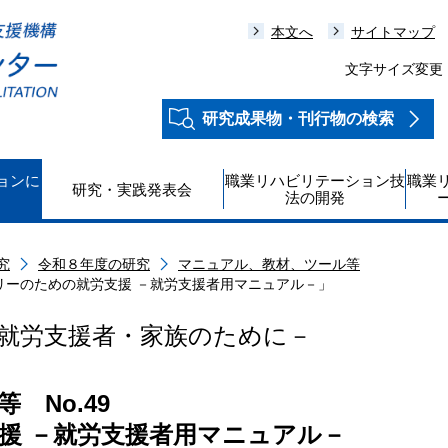
本文へ
サイトマップ
文字サイズ変更
研究成果物・刊行物の検索
ョンに
職業リハビリテーション技
職業
研究・実践発表会
法の開発
究
令和８年度の研究
マニュアル、教材、ツール等
バリーのための就労支援 －就労支援者用マニュアル－」
就労支援者・家族のために－
 No.49
援 －就労支援者用マニュアル－