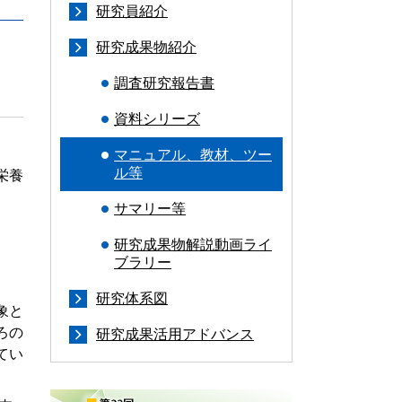
研究員紹介
研究成果物紹介
調査研究報告書
資料シリーズ
マニュアル、教材、ツー
ル等
栄養
サマリー等
研究成果物解説動画ライ
ブラリー
研究体系図
象と
ろの
研究成果活用アドバンス
てい