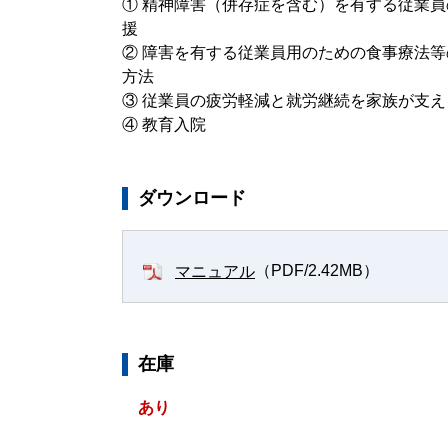
① 精神障害（併存症を含む）を有する従業
援
② 障害を有する従業員用のための食事療法
方法
③ 従業員の疲労軽減と就労継続を家族が支
④ 教育入院
ダウンロード
（PDF/2.42MB）
マニュアル
在庫
あり