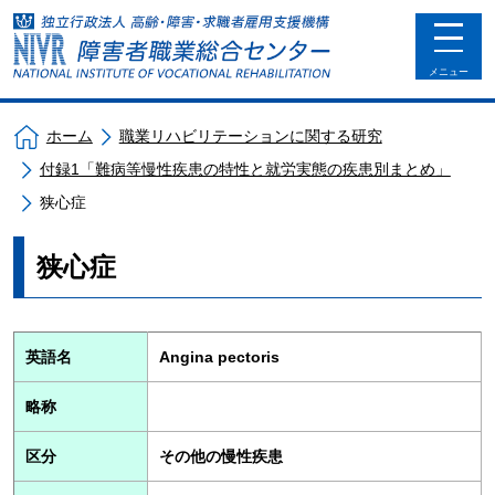
toggle
navigat
メニュー
ホーム
職業リハビリテーションに関する研究
付録1「難病等慢性疾患の特性と就労実態の疾患別まとめ」
狭心症
狭心症
英語名
Angina pectoris
略称
区分
その他の慢性疾患