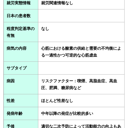
就労実態情報
就労関連情報なし
日本の患者数
程度判定基準の
なし
有無
病気の内容
心筋における酸素の供給と需要の不均衡によ
る一過性かつ可逆的な心筋虚血
サブタイプ
病因
リスクファクター：喫煙、高脂血症、高血
圧、肥満、糖尿病など
性差
ほとんど性差なし
発病年齢
中年以降の発症が比較的多い
予後
適切な二次予防によって活動能力の向上もあ