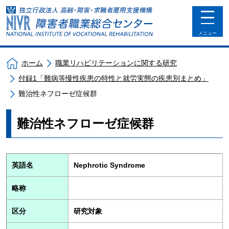
toggle
navigat
メニュー
ホーム
職業リハビリテーションに関する研究
付録1「難病等慢性疾患の特性と就労実態の疾患別まとめ」
難治性ネフローゼ症候群
難治性ネフローゼ症候群
英語名
Nephrotic Syndrome
略称
区分
研究対象