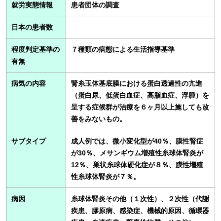
就労実態情報
患者団体の調査
日本の患者数
程度判定基準の
７種類の病態による生活指導基準
有無
病気の内容
腎糸玉体基底膜における蛋白透過性の亢進
（蛋白尿、低蛋白血症、高脂血症、浮腫）を
呈する症候群が治療を６ヶ月以上施しても改
善をみないもの。
サブタイプ
成人例では、微小変化型が40％、膜性腎症
が30％、メサンギウム増殖性糸球体腎炎が
12％、巣状糸球体硬化症が８％、膜性増殖
性糸球体腎炎が７％。
病因
糸球体腎炎その他（１次性）、２次性（代謝
疾患、膠原病、感染症、機械的原因、循環器