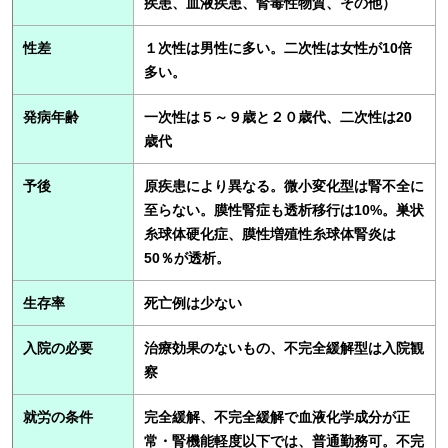
疾患、血液疾患、腎毒性物質、その他）
性差
１次性は男性に多い。二次性は女性が10倍
多い。
発病年齢
一次性は５～９歳と２０歳代、二次性は20
歳代
予後
原疾患により異なる。微小変化型は腎不全に
至らない。膜性腎症も透析移行は10%。巣状
糸球体硬化症、膜性増殖性糸球体腎炎は
50％が透析。
生存率
死亡例は少ない
入院の必要
治療効果のないもの、不完全緩解型は入院観
察
就労の条件
完全緩解、不完全緩解で血液化学成分が正
常・腎機能軽度以下では、普通勤務可。不完