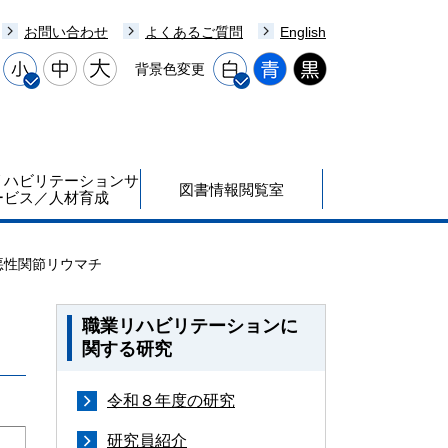
お問い合わせ
よくあるご質問
English
背景色変更
リハビリテーションサ
図書情報閲覧室
ービス／人材育成
悪性関節リウマチ
職業リハビリテーションに
関する研究
令和８年度の研究
研究員紹介