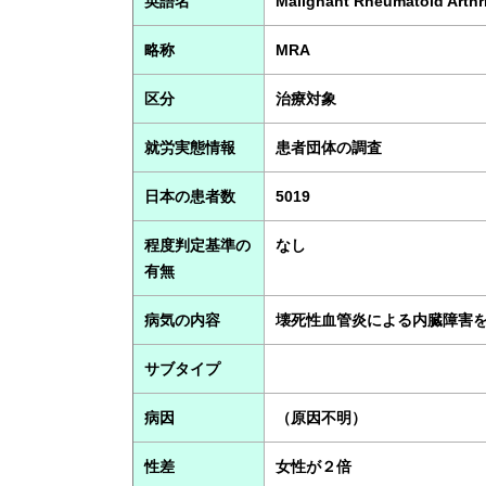
英語名
Malignant Rheumatoid Arthri
略称
MRA
区分
治療対象
就労実態情報
患者団体の調査
日本の患者数
5019
程度判定基準の
なし
有無
病気の内容
壊死性血管炎による内臓障害
サブタイプ
病因
（原因不明）
性差
女性が２倍