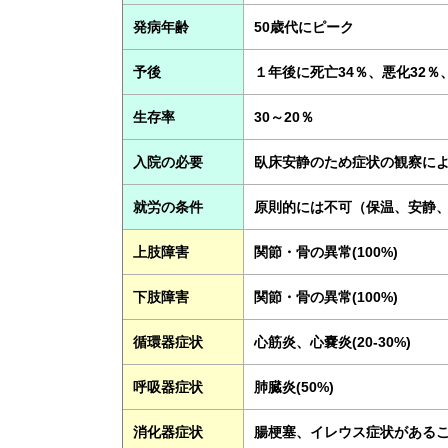
発病年齢
50歳代にピーク
予後
１年後に死亡34％、悪化32％
生存率
30～20％
入院の必要
臥床安静のため症状の観察に
就労の条件
原則的には不可（保温、安静
上肢障害
関節・骨の異常(100%)
下肢障害
関節・骨の異常(100%)
循環器症状
心筋炎、心嚢炎(20-30%)
呼吸器症状
肺臓炎(50%)
消化器症状
腸梗塞、イレウス症状がある