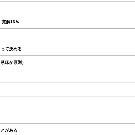
、寛解16％
よって決める
、臥床が原則）
ことがある