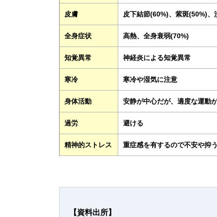
皮膚
皮下結節(60%)、紫斑(50%)、潰
全身症状
高熱、全身衰弱(70%)
知覚異常
神経炎による知覚異常
寒冷
寒冷や湿気に注意
身体活動
安静が中心だが、適度な運動
過労
避ける
精神的ストレス
重症感を有するので不安や抑
【資料出所】