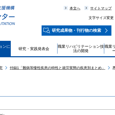
本文へ
サイトマップ
文字サイズ変更
研究成果物・刊行物の検索
ョンに
職業リハビリテーション技
職業
研究・実践発表会
法の開発
究
付録1「難病等慢性疾患の特性と就労実態の疾患別まとめ」