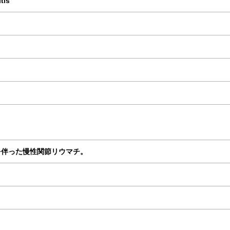
tis
を伴った慢性関節リウマチ。