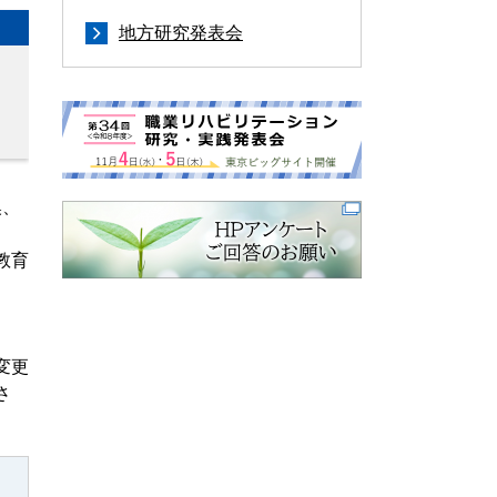
地方研究発表会
換、
教育
変更
さ