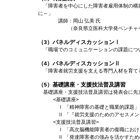
「障害者を中心にした障害者雇用体制の構築
に～」
講師：岡山 弘美 氏
（奈良県立医科大学発ベンチャー認定企
（3）パネルディスカッションⅠ
「職場でのコミュニケーションの課題につ
（4）パネルディスカッションⅡ
「障害者就労支援を支える専門人材を育てる
（5）基礎講座・支援技法普及講習
基礎講座・支援技法普及講習は発表会に先
<基礎講座>
Ⅰ 「精神障害の基礎と職業的課題」
Ⅱ 「『就労支援のためのアセスメント
<支援技法普及講習>
Ⅰ 「高次脳機能障害者の復職における
Ⅱ 「発達障害者の強みを活かすため