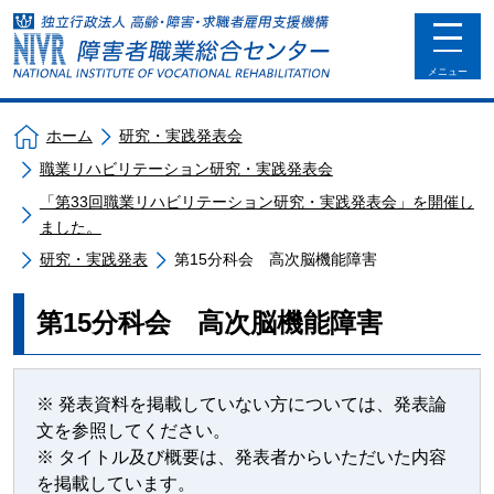
toggle
navigat
メニュー
ホーム
研究・実践発表会
職業リハビリテーション研究・実践発表会
「第33回職業リハビリテーション研究・実践発表会」を開催し
ました。
研究・実践発表
第15分科会 高次脳機能障害
第15分科会 高次脳機能障害
※ 発表資料を掲載していない方については、発表論
文を参照してください。
※ タイトル及び概要は、発表者からいただいた内容
を掲載しています。