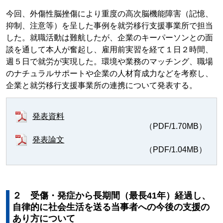
今回、外傷性脳挫傷により重度の高次脳機能障害（記憶、
抑制、注意等）を呈した事例を就労移行支援事業所で担当
した。就職活動は難航したが、企業のキーパーソンとの面
談を通して本人が奮起し、雇用前実習を経て１日２時間、
週５日で就労が実現した。環境や業務のマッチング、職場
のナチュラルサポートや企業の人材育成力などを考察し、
企業と就労移行支援事業所の連携について発表する。
発表資料
（PDF/1.70MB）
発表論文
（PDF/1.04MB）
２ 受傷・発症から長期間（最長41年）経過し、
自律的に社会生活を送る当事者への今後の支援の
あり方について